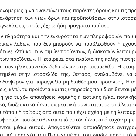
 μονομερώς ή να ανανεώνει τους παρόντες όρους και τις 
ε ανάρτηση των νέων όρων και προϋποθέσεων στην ιστοσε
γγελίες τις οποίες έχετε ήδη πραγματοποιήσει.
την πληρότητα και την εγκυρότητα των πληροφοριών που 
φικών λαθών, που δεν μπορούν να προβλεφθούν ή έχου
ν, κλπ) και των τιμών προϊόντων, ή διακοπών λειτουργ
ων προϊόντων. Η εταιρεία, στα πλαίσια της καλής πίστης
 των ηλεκτρονικών δεδομένων στην ιστοσελίδα. Η εταιρε
τημένα στην ιστοσελίδα της. Ωστόσο, αναλαμβάνει να 
διαφέρον για παραγγελία μη διαθέσιμου προϊόντος. Η ι
ις, κλπ.), τα προϊόντα και τις υπηρεσίες που διατίθενται
η για τυχόν απαιτήσεις νομικής ή αστικής ή/και ποινικής
ικά, διαζευκτικά ή/και σωρευτικά συνίσταται σε απώλεια
 τόπου ή τρίτους από αιτία που έχει σχέση με τη λειτου
φοριών που διατίθενται από αυτόν ή/και από τυχόν μη ε
θενται μέσω αυτού. Απαγορεύεται οποιαδήποτε αντιγρ
ματικό παροχέα του Περιεχομένου του διαδικτυακού τόπ