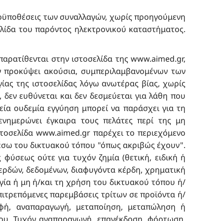
προϋποθέσεις των συναλλαγών, χωρίς προηγούμενη
λίδα του παρόντος ηλεκτρονικού καταστήματος.
παρατίθενται στην ιστοσελίδα της
www.aimed.gr
,
ν προκύψει ακούσια, συμπεριλαμβανομένων των
ίας της ιστοσελίδας λόγω ανωτέρας βίας, χωρίς
, δεν ευθύνεται και δεν δεσμεύεται για λάθη που
ία ουδεμία εγγύηση μπορεί να παράσχει για τη
ενημερώνει έγκαιρα τους πελάτες περί της μη
στοσελίδα
www.aimed.gr
παρέχει το περιεχόμενο
 μέσω του δικτυακού τόπου "όπως ακριβώς έχουν".
 φύσεως ούτε για τυχόν ζημία (θετική, ειδική ή
 κερδών, δεδομένων, διαφυγόντα κέρδη, χρηματική
ργία ή μη ή/και τη χρήση του δικτυακού τόπου ή/
πιτρεπόμενες παρεμβάσεις τρίτων σε προϊόντα ή/
αφή, αναπαραγωγή, μεταποίηση, μεταπώληση ή
ου. Τυχόν αναπαραγωγή, επανέκδοση, φόρτωση,